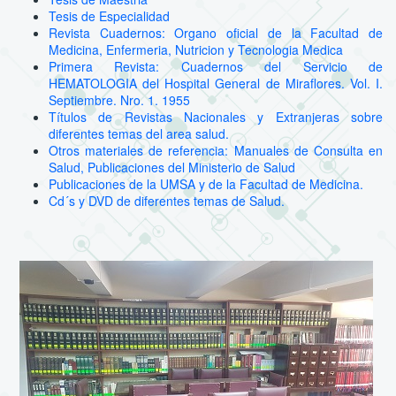
Tesis de Especialidad
Revista Cuadernos: Organo oficial de la Facultad de
Medicina, Enfermeria, Nutricion y Tecnologia Medica
Primera Revista: Cuadernos del Servicio de
HEMATOLOGIA del Hospital General de Miraflores. Vol. I.
Septiembre. Nro. 1. 1955
Títulos de Revistas Nacionales y Extranjeras sobre
diferentes temas del area salud.
Otros materiales de referencia: Manuales de Consulta en
Salud, Publicaciones del Ministerio de Salud
Publicaciones de la UMSA y de la Facultad de Medicina.
Cd´s y DVD de diferentes temas de Salud.