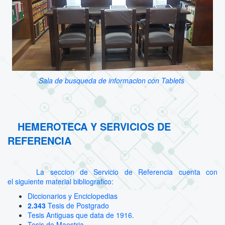
Sala de busqueda de informacion con Tablets
HEMEROTECA Y SERVICIOS DE
REFERENCIA
La seccion de Servicio de Referencia cuenta con
el siguiente material bibliografico:
Diccionarios y Enciclopedias
2.343
Tesis de Postgrado
Tesis Antiguas que data de 1916.
Tesis de Maestria