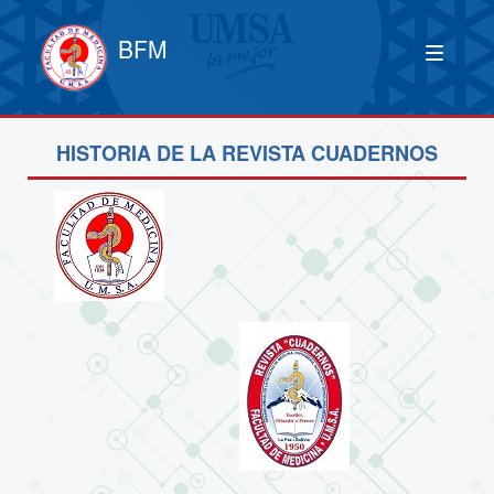
BFM
HISTORIA DE LA REVISTA CUADERNOS
____________________________________________________