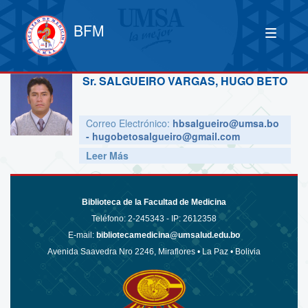
BFM
Sr.
SALGUEIRO VARGAS, HUGO BETO
Correo Electrónico:
hbsalgueiro@umsa.bo
- hugobetosalgueiro@gmail.com
Leer Más
Biblioteca de la Facultad de Medicina
Teléfono:
2-245343 - IP: 2612358
E-mail:
bibliotecamedicina@umsalud.edu.bo
Avenida Saavedra Nro 2246, Miraflores • La Paz • Bolivia