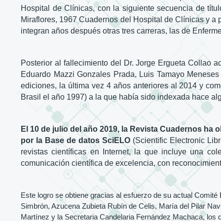
Hospital de Clínicas, con la siguiente secuencia de tí
Miraflores, 1967 Cuadernos del Hospital de Clínicas y a p
integran años después otras tres carreras, las de Enferme
Posterior al fallecimiento del Dr. Jorge Ergueta Collao
Eduardo Mazzi Gonzales Prada, Luis Tamayo Meneses y E
ediciones, la última vez 4 años anteriores al 2014 y co
Brasil el año 1997) a la que había sido indexada hace alg
El 10 de julio del año 2019, la Revista Cuadernos ha
por la Base de datos SciELO
(Scientific Electronic Lib
revistas científicas en Internet, la que incluye una c
comunicación científica de excelencia, con reconocimiento
Este logro se obtiene gracias al esfuerzo de su actual Comité
Simbrón, Azucena Zubieta Rubín de Celis, María del Pilar Na
Martínez y la Secretaria Candelaria Fernández Machaca, los