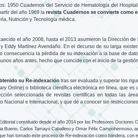
tulos: 1950 Cuadernos del Servicio de Hematología del Hospita
artir del año 1969 la
revista Cuadernos se convierte como el
ría, Nutrición y Tecnología médica.
 acaecido el año 2008, hasta el 2013 asumieron la Dirección de
ddy Martínez Avendaño. En el decurso de su larga existenci
mo consecuencia la pérdida de su indexación a la base de dato
unos años antes, hecho que coincide con el inicio de la gestión
 obtenido su Re-indexación
tras ser evaluada y superar los rigu
rary Online) o biblioteca científica electrónica en línea, que e
olección seleccionada de revistas científicas en todas las á
 Nacional e Internacional, y que dé a conocer sin restricciones
 Editorial constituido desde el año 2014 por los Profesores Doctore
via Bueno, Carlos Tamayo Caballero y Omar Félix Campohermoso, ade
 que han tomado este proceso de Re-indexación como bandera, con 