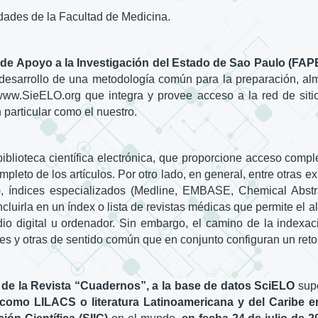
idades de la Facultad de Medicina.
n de Apoyo a la Investigación del Estado de Sao Paulo (F
desarrollo de una metodología común para la preparación, alm
al www.SieELO.org que integra y provee acceso a la red de s
 particular como el nuestro.
biblioteca científica electrónica, que proporcione acceso comp
pleto de los artículos. Por otro lado, en general, entre otras e
, índices especializados (Medline, EMBASE, Chemical Abstrac
ncluirla en un índex o lista de revistas médicas que permite el
 digital u ordenador. Sin embargo, el camino de la indexaci
utiles y otras de sentido común que en conjunto configuran un r
 de la Revista “Cuadernos”, a la base de datos SciELO
supo
omo LILACS o literatura Latinoamericana y del Caribe en 