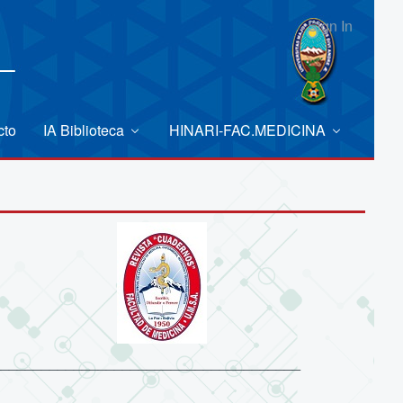
Sign In
cto
IA Biblioteca
HINARI-FAC.MEDICINA
______________________________________