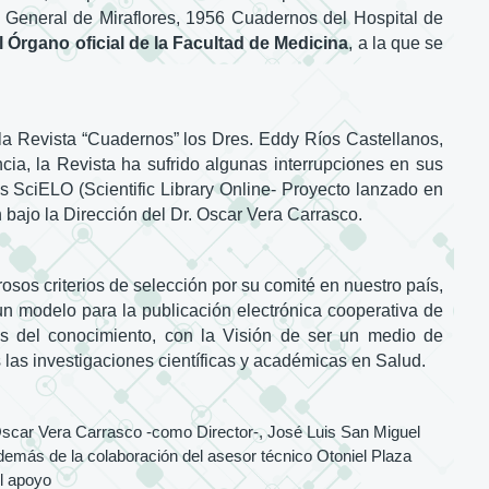
l General de Miraflores, 1956 Cuadernos del Hospital de
 Órgano oficial de la Facultad de Medicina
, a la que se
 la Revista “Cuadernos” los Dres. Eddy Ríos Castellanos,
a, la Revista ha sufrido algunas interrupciones en sus
s SciELO (Scientific Library Online- Proyecto lanzado en
 bajo la Dirección del Dr. Oscar Vera Carrasco.
rosos criterios de selección por su comité en nuestro país,
s un modelo para la publicación electrónica cooperativa de
reas del conocimiento, con la Visión de ser un medio de
 las investigaciones científicas y académicas en Salud.
s Oscar Vera Carrasco -como Director-, José Luis San Miguel
más de la colaboración del asesor técnico Otoniel Plaza
el apoyo