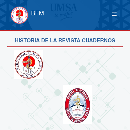
BFM
HISTORIA DE LA REVISTA CUADERNOS
____________________________________________________