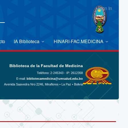
Sign In
cto
IA Biblioteca
HINARI-FAC.MEDICINA
Biblioteca de la Facultad de Medicina
Teléfono:
2-245343 - IP: 2612358
E-mail:
bibliotecamedicina@umsalud.edu.bo
Avenida Saavedra Nro 2246, Miraflores • La Paz • Bolivia