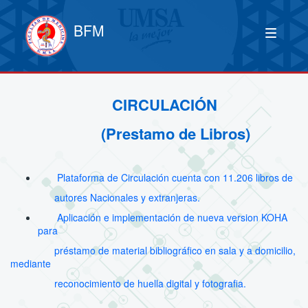
BFM
CIRCULACIÓN
(Prestamo de Libros)
Plataforma de Circulación cuenta con 11.206 libros de
autores Nacionales y extranjeras.
Aplicación e implementación de nueva version KOHA
para
préstamo de material bibliográfico en sala y a domicilio,
mediante
reconocimiento de huella digital y fotografia.