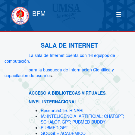
BFM
SALA DE INTERNET
La sala de Internet cuenta con 16 equipos de
computación,
para la busqueda de Informacion Cientifica y
capacitacion de usuario
s.
ACCESO A BIBLIOTECAS VIRTUALES.
NIVEL INTERNACIONAL
Research4life: HINARI
IA: INTELIGENCIA ARTIFICIAL: CHATGPT;
SCHALOR GPT; PUBMED BUDDY
PUBMED GPT
GOOGLE ACADEMICO