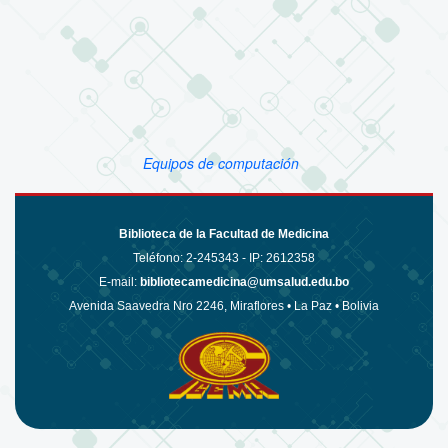
Equipos de computación
Biblioteca de la Facultad de Medicina
Teléfono:
2-245343 - IP: 2612358
E-mail:
bibliotecamedicina@umsalud.edu.bo
Avenida Saavedra Nro 2246, Miraflores • La Paz • Bolivia