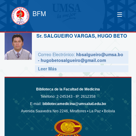
BFM
Sr.
SALGUEIRO VARGAS, HUGO BETO
Correo Electrónico:
hbsalgueiro@umsa.bo
- hugobetosalgueiro@gmail.com
Leer Más
Biblioteca de la Facultad de Medicina
Teléfono:
2-245343 - IP: 2612358
E-mail:
bibliotecamedicina@umsalud.edu.bo
Avenida Saavedra Nro 2246, Miraflores • La Paz • Bolivia