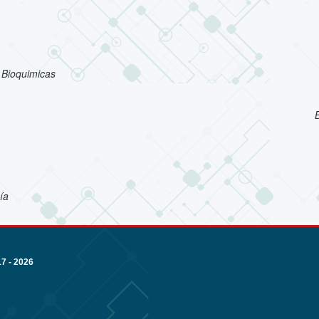
 Bioquimicas
ía
 - 2026